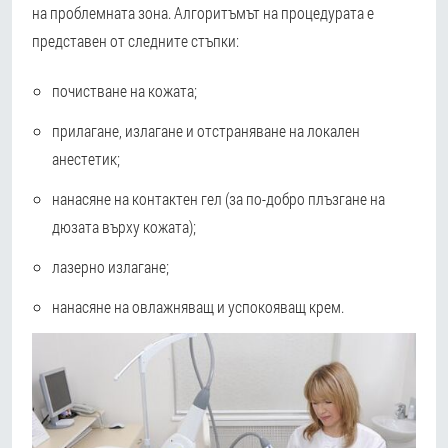
на проблемната зона. Алгоритъмът на процедурата е
представен от следните стъпки:
почистване на кожата;
прилагане, излагане и отстраняване на локален
анестетик;
нанасяне на контактен гел (за по-добро плъзгане на
дюзата върху кожата);
лазерно излагане;
нанасяне на овлажняващ и успокояващ крем.