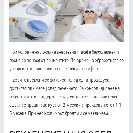
При условия на локална анестезия Fraxel е безболезнен и
лесно се понася от пациентите. По време на обработката се
усеща изтръпване или парене, лек дискомфорт.
Първите промени се фиксират след една процедура,
достигат пик месец след лечението. За консолидиране на
резултатите и поддържане на дългосрочен положителен
ефект се предписва курс от 2-4 сесии с прекъсвания от 1-1,
5 месеца. При необходимост броят им се увеличава.