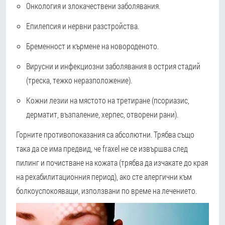
Онкология и злокачествени заболявания.
Епилепсия и нервни разстройства.
Бременност и кърмене на новороденото.
Вирусни и инфекциозни заболявания в острия стадий
(треска, тежко неразположение).
Кожни лезии на мястото на третиране (псориазис,
дерматит, възпаление, херпес, отворени рани).
Горните противопоказания са абсолютни. Трябва също
така да се има предвид, че fraxel не се извършва след
пилинг и почистване на кожата (трябва да изчакате до края
на рехабилитационния период), ако сте алергични към
болкоуспокояващи, използвани по време на лечението.