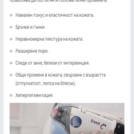
Намален тонус и еластичност на кожата.
Бръчки и гънки.
Неравномерна текстура на кожата.
Разширени пори.
Следи от акне, белези от интервенция.
Общи промени в кожата, свързани с възрастта
(отпуснатост, липса на блясък).
Хиперпигментация.