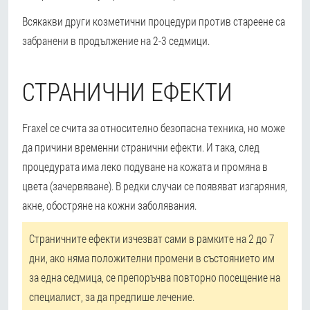
Всякакви други козметични процедури против стареене са
забранени в продължение на 2-3 седмици.
СТРАНИЧНИ ЕФЕКТИ
Fraxel се счита за относително безопасна техника, но може
да причини временни странични ефекти. И така, след
процедурата има леко подуване на кожата и промяна в
цвета (зачервяване). В редки случаи се появяват изгаряния,
акне, обостряне на кожни заболявания.
Страничните ефекти изчезват сами в рамките на 2 до 7
дни, ако няма положителни промени в състоянието им
за една седмица, се препоръчва повторно посещение на
специалист, за да предпише лечение.