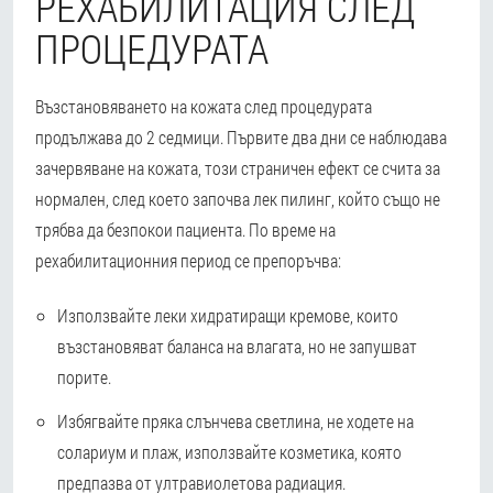
РЕХАБИЛИТАЦИЯ СЛЕД
ПРОЦЕДУРАТА
Възстановяването на кожата след процедурата
продължава до 2 седмици. Първите два дни се наблюдава
зачервяване на кожата, този страничен ефект се счита за
нормален, след което започва лек пилинг, който също не
трябва да безпокои пациента. По време на
рехабилитационния период се препоръчва:
Използвайте леки хидратиращи кремове, които
възстановяват баланса на влагата, но не запушват
порите.
Избягвайте пряка слънчева светлина, не ходете на
солариум и плаж, използвайте козметика, която
предпазва от ултравиолетова радиация.