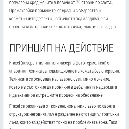
популярна сред жените в повече от 70 страни по света.
Премахвайки промените, свързани с възрастта и
козметичните дефекти, частичното подмладяване ви
позволява да направите кожата свежа, еластична, гладка.
ПРИНЦИП НА ДЕЙСТВИЕ
Fraxel (лазерен пилинг или лазерна фототермолиза) е
апаратна техника за подмладяване на кожата без операция.
Техниката се основава на лазерно светлинно лъчение,
което е в състояние да проникне в дебелината на дермата
и да активира вътрешните процеси на обновяване.
Fraxel се различава от конвенционалния лазер по своята
структура: неговият лъч е разделен на стотици ултратънки
лъчи, които въздействат точно на проблемната зона. Тази